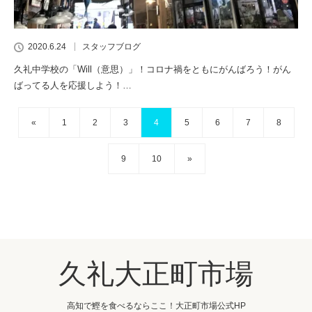
2020.6.24
スタッフブログ
久礼中学校の「Will（意思）」！コロナ禍をともにがんばろう！がん
ばってる人を応援しよう！…
«
1
2
3
4
5
6
7
8
9
10
»
久礼大正町市場
高知で鰹を食べるならここ！大正町市場公式HP