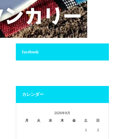
facebook
カレンダー
2026年8月
月
火
水
木
金
土
日
1
2