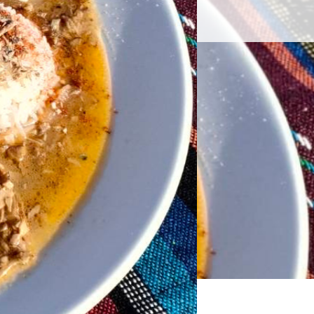
せ
久礼大正町市場とは