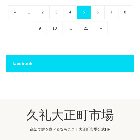
«
1
2
3
4
5
6
7
8
9
10
…
21
»
facebook
久礼大正町市場
高知で鰹を食べるならここ！大正町市場公式HP