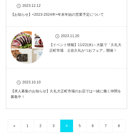
2023.12.12
【お知らせ】<2023-2024年>年末年始の営業予定について
2023.11.20
【イベント情報】11/22(水)～大阪で「久礼大
正町市場 土佐久礼かつおフェア」開催！
2023.10.10
【求人募集のお知らせ】久礼大正町市場のお店では一緒に働く仲間を
募集中！
«
1
2
3
4
5
6
7
8