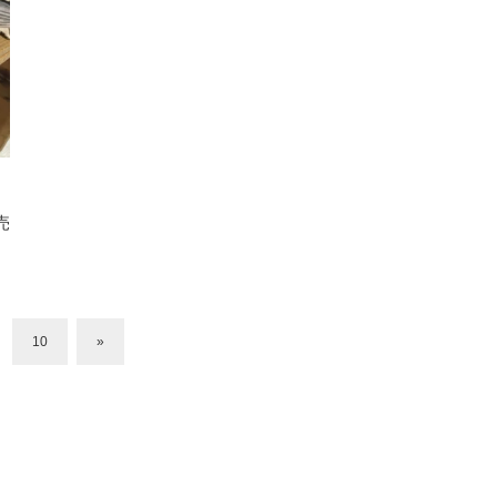
売
10
»