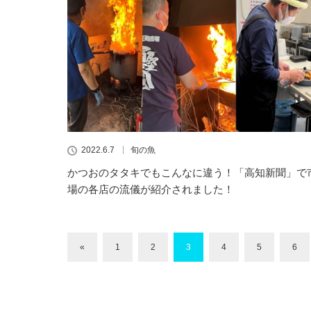
2022.6.7
旬の魚
かつおのタタキでもこんなに違う！「高知新聞」で
場の各店の流儀が紹介されました！
«
1
2
3
4
5
6