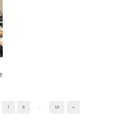
市
7
8
…
10
»