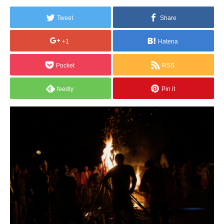
Tweet
Share
+1
Hatena
Pocket
RSS
feedly
Pin it