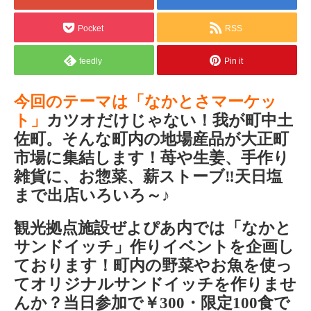
Pocket
RSS
feedly
Pin it
今回のテーマは「なかとさマーケッ
ト」
カツオだけじゃない！我が町中土
佐町。そんな町内の地場産品が大正町
市場に集結します！苺や生姜、手作り
雑貨に、お惣菜、薪ストーブ‼天日塩
まで出店いろいろ～♪
観光拠点施設ぜよぴあ内では「なかと
サンドイッチ」作りイベントを企画し
ております！町内の野菜やお魚を使っ
てオリジナルサンドイッチを作りませ
んか？当日参加で￥300・限定100食で