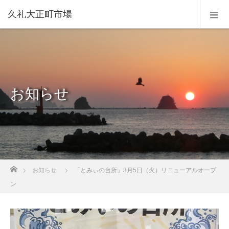
久礼大正町市場
お知らせ
ホーム
お知らせ
「とみぃの台所」3月5日（火）リニューアルオープ
ン