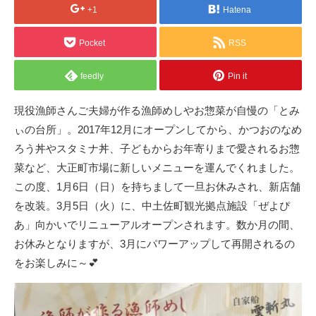
+1
Hatena
Pocket
RSS
feedly
Pin it
現役漁師さんご夫婦が作る漁師めしやお惣菜が自慢の「とみ
ぃの台所」。2017年12月にオープンしてから、かつおのなめ
ろう丼やスタミナ丼、子どもからお年寄りまで愛されるお惣
菜など、大正町市場に新しいメニューを運んでくれました。
この度、1月6日（日）を持ちまして一旦お休みされ、新店舗
を改装。3月5日（火）に、中土佐町観光拠点施設「ぜよぴ
あ」向かいでリニューアルオープンされます。数か月の間、
お休みとなりますが、3月にパワーアップして再開されるの
をお楽しみに～💕