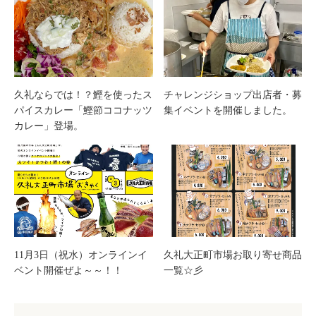
久礼ならでは！？鰹を使ったス
チャレンジショップ出店者・募
パイスカレー「鰹節ココナッツ
集イベントを開催しました。
カレー」登場。
11月3日（祝水）オンラインイ
久礼大正町市場お取り寄せ商品
ベント開催ぜよ～～！！
一覧☆彡