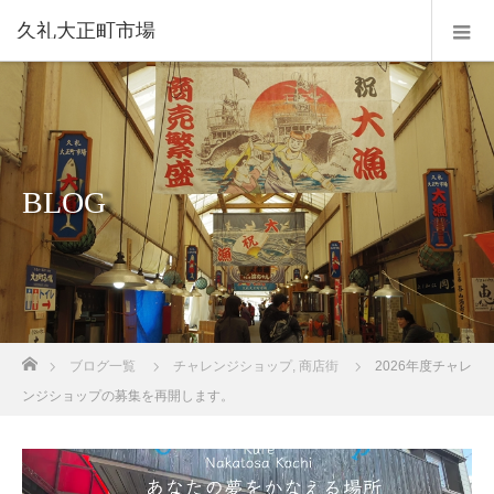
久礼大正町市場
BLOG
ホーム
ブログ一覧
チャレンジショップ
,
商店街
2026年度チャレ
ンジショップの募集を再開します。