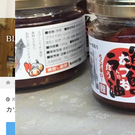
ホーム
店舗紹介
アクセス
BLOG
ホーム
ブログ一覧
カツオラー油
2019.12.13
カツオラー油
Tweet
Share