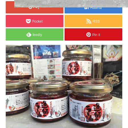
+1
Hatena
Pocket
RSS
feedly
Pin it